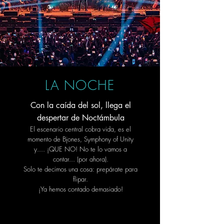
LA NOCHE
Con la caída del sol, llega el
despertar de Noctámbula
El escenario central cobra vida, es el
momento de Bjones, Symphony of Unity
y.... ¡QUE NO! No te lo vamos a
contar... (por ahora).
Solo te decimos una cosa: prepárate para
flipar.
¡Ya hemos contado demasiado!