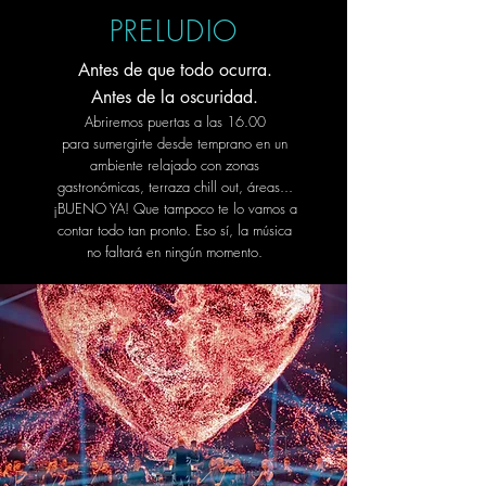
PRELUDIO
Antes de que todo ocurra.
Antes de la oscuridad.
Abriremos puertas a las 16.00
para
sumergirte desde temprano en un
ambiente relajado con zonas
gastronómicas, terraza chill out, áreas...
¡BUENO YA! Que tampoco te lo vamos a
contar todo tan pronto. Eso sí, la música
no faltará en ningún momento.