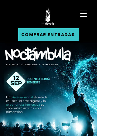
COMPRAR ENTRADAS
ELECTRÓNICA COMO NUNCA LA HAS VISTO
Un
viaje sensorial
donde la
música, el arte digital y la
experiencia inmersiva
se
convierten en una sola
dimensión.