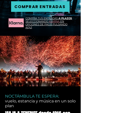
COMPRAR ENTRADAS
COMPRA TUS ENTRADAS
A PLAZOS
SELECCIONANDO
KLARNA
EN
OPCIONES DE PAGO PULSANDO
AQUÍ
NOCTÁMBULA TE ESPERA:
vuelo, estancia y música en un solo
plan